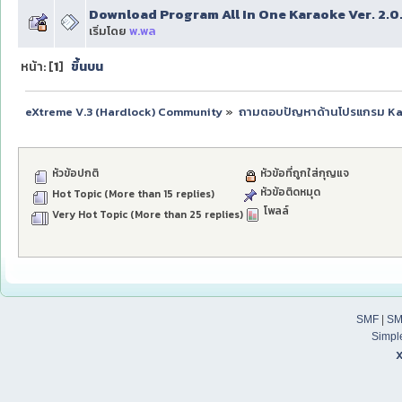
Download Program All In One Karaoke Ver. 2.0.22 ไ
เริ่มโดย
พ.พล
หน้า: [
1
]
ขึ้นบน
eXtreme V.3 (Hardlock) Community
»
ถามตอบปัญหาด้านโปรแกรม K
หัวข้อปกติ
หัวข้อที่ถูกใส่กุญแจ
หัวข้อติดหมุด
Hot Topic (More than 15 replies)
โพลล์
Very Hot Topic (More than 25 replies)
SMF
|
SM
Simpl