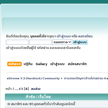
ยินดีต้อนรับคุณ,
บุคคลทั่วไป
กรุณา
เข้าสู่ระบบ
หรือ
ลงทะเบียน
เข้าสู่ระบบด้วยชื่อผู้ใช้ รหัสผ่าน และระยะเวลาในเซสชั่น
หน้าแรก
ปฏิทิน
Gallery
เข้าสู่ระบบ
สมัครสมาชิก
eXtreme V.3 (Hardlock) Community
»
ถามตอบปัญหาด้านโปรแกรม K
หน้า:
1
...
4
5
[
6
]
ลงล่าง
หัวข้อ
/
เริ่มโดย
0 สมาชิก และ 91 บุคคลทั่วไป กำลังดูบอร์ดนี้