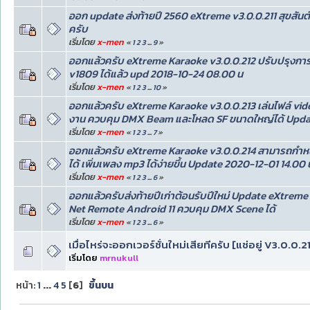
ออก update ส่งท้ายปี 2560 eXtreme v3.0.0.211 สุขสันต์วั
ครับ
เริ่มโดย
x-men
«
1
2
3
...
9
»
ออกแล้วครับ eXtreme Karaoke v3.0.0.212 ปรับปรุงการ
v1809 ได้แล้ว upd 2018-10-24 08.00 น
เริ่มโดย
x-men
«
1
2
3
...
10
»
ออกแล้วครับ eXtreme Karaoke v3.0.0.213 เล่นไฟล์ video
งาน ควบคุม DMX Beam และโหลด SF ขนาดใหญ่ได้ Updar
เริ่มโดย
x-men
«
1
2
3
...
7
»
ออกแล้วครับ eXtreme Karaoke v3.0.0.214 สามารถกำหนด
ได้ เพิ่มเพลง mp3 ได้ง่ายขึ้น Update 2020-12-01 14.00 
เริ่มโดย
x-men
«
1
2
3
...
6
»
ออกแล้วครับส่งท้ายปีเก่าต้อนรับปีใหม่ Update eXtreme
Net Remote Android 11 ควบคุม DMX Scene ได้
เริ่มโดย
x-men
«
1
2
3
...
6
»
เมื่อไหร่จะออกเวอร์ชั่นใหม่เสียทีครับ [แช่อยู่ V3.0.0.
เริ่มโดย
mrnukull
หน้า:
1
...
4
5
[
6
]
ขึ้นบน