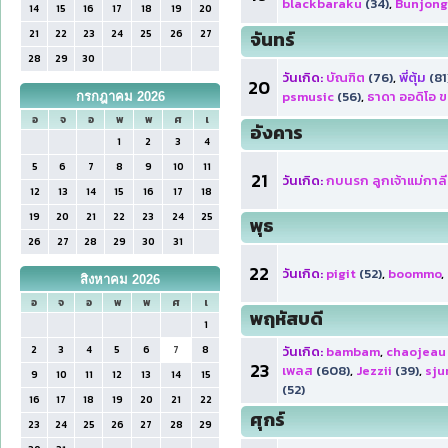
blackbaraku
(34)
,
Bunjong
14
15
16
17
18
19
20
21
22
23
24
25
26
27
จันทร์
28
29
30
วันเกิด:
บัณฑิต
(76)
,
พี่ตุ้ม
(81
20
psmusic
(56)
,
ธาดา ออดิโอ 
กรกฎาคม 2026
อ
จ
อ
พ
พ
ศ
เ
อังคาร
1
2
3
4
5
6
7
8
9
10
11
21
วันเกิด:
กบนรก ลูกเจ้าแม่กาลี
12
13
14
15
16
17
18
19
20
21
22
23
24
25
พุธ
26
27
28
29
30
31
22
วันเกิด:
pigit
(52)
,
boommo
,
สิงหาคม 2026
อ
จ
อ
พ
พ
ศ
เ
พฤหัสบดี
1
2
3
4
5
6
7
8
วันเกิด:
bambam
,
chaojeau
23
เพลส
(608)
,
Jezzii
(39)
,
sju
9
10
11
12
13
14
15
(52)
16
17
18
19
20
21
22
ศุกร์
23
24
25
26
27
28
29