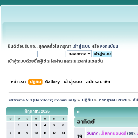
ยินดีต้อนรับคุณ,
บุคคลทั่วไป
กรุณา
เข้าสู่ระบบ
หรือ
ลงทะเบียน
เข้าสู่ระบบด้วยชื่อผู้ใช้ รหัสผ่าน และระยะเวลาในเซสชั่น
หน้าแรก
ปฏิทิน
Gallery
เข้าสู่ระบบ
สมัครสมาชิก
eXtreme V.3 (Hardlock) Community
»
ปฏิทิน
»
กรกฎาคม 2026
»
สั
«
มิถุนายน 2026
อ
จ
อ
พ
พ
ศ
เ
อาทิตย์
1
2
3
4
5
6
วันเกิด:
เปี๊ยกฅนดนตรี
(68)
,
7
8
9
10
11
12
13
19