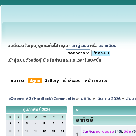
ยินดีต้อนรับคุณ,
บุคคลทั่วไป
กรุณา
เข้าสู่ระบบ
หรือ
ลงทะเบียน
เข้าสู่ระบบด้วยชื่อผู้ใช้ รหัสผ่าน และระยะเวลาในเซสชั่น
หน้าแรก
ปฏิทิน
Gallery
เข้าสู่ระบบ
สมัครสมาชิก
eXtreme V.3 (Hardlock) Community
»
ปฏิทิน
»
มีนาคม 2026
»
สัปดา
«
กุมภาพันธ์ 2026
อ
จ
อ
พ
พ
ศ
เ
อาทิตย์
1
2
3
4
5
6
7
วันเกิด:
gorogozo
(45)
,
วิชัย
(5
8
9
10
11
12
13
14
1