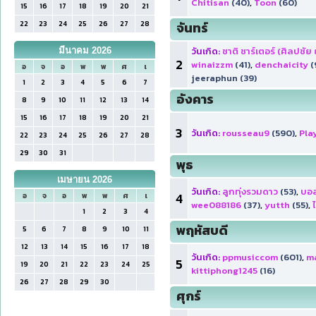
Chitisan
(40)
,
Toon
(60)
15
16
17
18
19
20
21
22
23
24
25
26
27
28
จันทร์
วันเกิด:
ชาติ ชาร์เตอร์ (ศิลปชัย
มีนาคม 2026
2
winaizzm
(41)
,
denchaicity
(
อ
จ
อ
พ
พ
ศ
เ
jeeraphun (39)
1
2
3
4
5
6
7
อังคาร
8
9
10
11
12
13
14
15
16
17
18
19
20
21
3
วันเกิด:
rousseau9
(590)
,
Pla
22
23
24
25
26
27
28
29
30
31
พุธ
เมษายน 2026
วันเกิด:
ลูกทุ่งรวมดาว
(53)
,
บอล
4
อ
จ
อ
พ
พ
ศ
เ
wee088186
(37)
,
yutth
(55)
,
1
2
3
4
พฤหัสบดี
5
6
7
8
9
10
11
12
13
14
15
16
17
18
วันเกิด:
ppmusiccom
(601)
,
m
5
19
20
21
22
23
24
25
kittiphong1245
(16)
26
27
28
29
30
ศุกร์