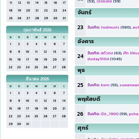
(53)
,
วรรณชัย
(59)
11
12
13
14
15
16
17
18
19
20
21
22
23
24
จันทร์
25
26
27
28
29
30
31
23
วันเกิด:
todmusic
(580)
,
au
กุมภาพันธ์ 2026
อ
จ
อ
พ
พ
ศ
เ
อังคาร
1
2
3
4
5
6
7
8
9
10
11
12
13
14
วันเกิด:
แก้วดง
(63)
,
ศัก SNs
24
doday5104
(1045)
15
16
17
18
19
20
21
22
23
24
25
26
27
28
พุธ
มีนาคม 2026
25
วันเกิด:
korn
(55)
,
suwanwa
อ
จ
อ
พ
พ
ศ
เ
1
2
3
4
5
6
7
พฤหัสบดี
8
9
10
11
12
13
14
15
16
17
18
19
20
21
26
วันเกิด:
นิด_1900
(59)
,
pcha
22
23
24
25
26
27
28
29
30
31
ศุกร์