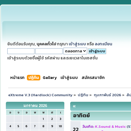
ยินดีต้อนรับคุณ,
บุคคลทั่วไป
กรุณา
เข้าสู่ระบบ
หรือ
ลงทะเบียน
เข้าสู่ระบบด้วยชื่อผู้ใช้ รหัสผ่าน และระยะเวลาในเซสชั่น
หน้าแรก
ปฏิทิน
Gallery
เข้าสู่ระบบ
สมัครสมาชิก
eXtreme V.3 (Hardlock) Community
»
ปฏิทิน
»
กุมภาพันธ์ 2026
»
สั
«
มกราคม 2026
อ
จ
อ
พ
พ
ศ
เ
อาทิตย์
1
2
3
วันเกิด:
K.Sound & Music
(5
4
5
6
7
8
9
10
22