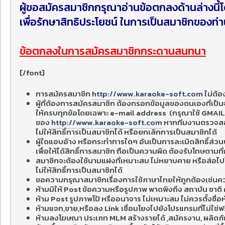
ผู้ขอสมัครสมาชิกกรุณาอ่านข้อตกลงด้านล่างนี้
เพื่อรักษาสิทธิประโยชน์ ในการเป็นสมาชิกของท่
ข้อตกลงในการสมัครสมาชิกกระดานสนทนา
[/font]
การสมัครสมาชิก
http://www.karaoke-soft.com
ไม่ต้อง
ผู้ที่ต้องการสมัครสมาชิก ต้องกรอกข้อมูลของตนเองที่เป็น
ให้ครบทุกข้อโดยเฉพาะ e-mail address (กรุณาใช้ GMAIL) 
ของ
http://www.karaoke-soft.com
หากทีมงานตรวจสอบพ
ไม่ให้สิทธิ์การเป็นสมาชิกได้ หรือยกเลิกการเป็นสมาชิกได้
ผู้ใดแอบอ้าง หรือกระทำการใดๆ อันเป็นการละเมิดสิทธิ์ส่ว
เพื่อให้ได้สิทธิ์การสมาชิก ถือเป็นความผิด ต้องรับโทษตาม
สมาชิกจะต้องใช้นามแฝงที่เหมาะสม ไม่หยาบคาย หรือส่อไปใ
ไม่ให้สิทธิ์การเป็นสมาชิกได้
ขอความกรุณาสมาชิกเรื่องการใช้ภาษาไทยให้ถูกต้องเช่นควรใช้
ห้ามมิให้ Post ข้อความหรือรูปภาพ พาดพิงถึง สถาบัน ชาต
ห้าม Post รูปภาพโป้ หรืออนาจาร ไม่เหมาะสม ไม่ควรตั้งชื่อ
ห้ามแจก,ขาย,หรือลง Link เชื่อมโยงไปยังโปรแกรมที่ไม่ใช
ห้ามลงโฆษณา ประเภท MLM สร้างรายได้ ,สมัครงาน, ผลิตภั