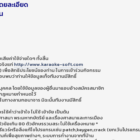
โดยละเอียด
าน
เสียค่าใช้จ่ายใดๆ ทั้งสิ้น
จริงแก่
http://www.karaoke-soft.com
เพื่อสิทธิประโยชน์ของท่าน ในการเข้าร่วมกิจกรรม
บว่าท่านให้ข้อมูลเท็จทีมงานมีสิทธิ์
นบุคคล โดยใช้ข้อมูลของผู้อื่นมาแอบอ้างสมัครสมาชิก
ที่กฎหมายกำหนดไว้
นทางลามกอนาจาร มิฉะนั้นทีมงานมีสิทธิ์
คำว่าเข้าใจ ไม่ใช้ เข้าจัย เป็นต้น
ิ ศาสนา พระมหากษัตริย์ และเรื่องศาสนาและการเมือง
หัวข้อเกิน 80 ตัวอักษรรวมสระ ไม่ใช้เครื่องหมาย *
่ฟรีแวร์หรือสิ่งแก้ไขโปรแกรมเช่น patch,keygen,crack (ยกเว้นโปรแ
ณฑ์เพื่อสุขภาพต่างๆ, ระบบการทำงานจากที่บ้าน