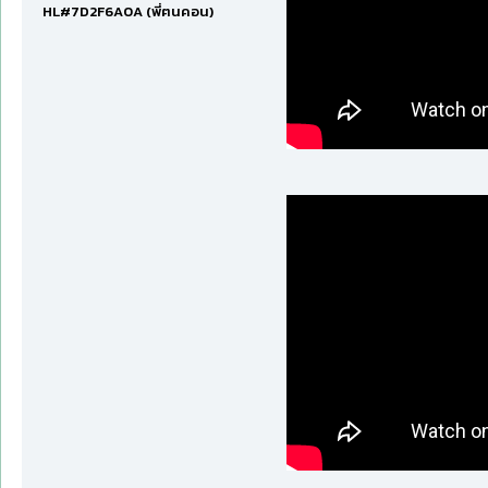
HL#7D2F6A0A (พี่ฅนคอน)