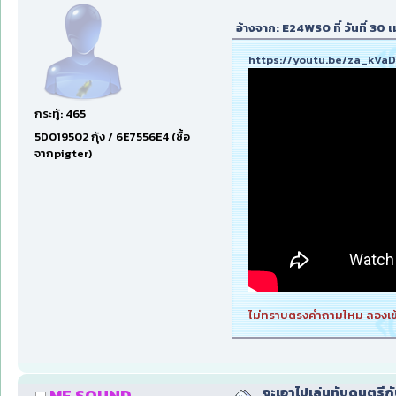
อ้างจาก: E24WSO ที่ วันที่ 3
https://youtu.be/za_kV
กระทู้: 465
5D019502 กุ้ง / 6E7556E4 (ซื้อ
จากpigter)
ไม่ทราบตรงคำถามไหม ลองเข
จะเอาไปเล่นทับดนตรีก
ME SOUND