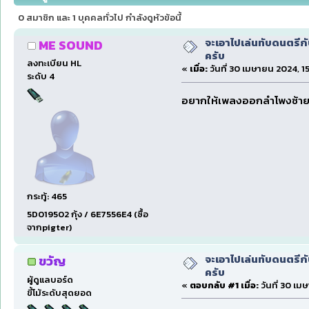
0 สมาชิก และ 1 บุคคลทั่วไป กำลังดูหัวข้อนี้
จะเอาไปเล่นทับดนตรีก
ME SOUND
ครับ
ลงทะเบียน HL
«
เมื่อ:
วันที่ 30 เมษายน 2024, 15
ระดับ 4
อยากให้เพลงออกลำโพงซ้าย
กระทู้: 465
5D019502 กุ้ง / 6E7556E4 (ซื้อ
จากpigter)
จะเอาไปเล่นทับดนตรีก
ขวัญ
ครับ
ผู้ดูแลบอร์ด
«
ตอบกลับ #1 เมื่อ:
วันที่ 30 เม
ขี้โม้ระดับสุดยอด