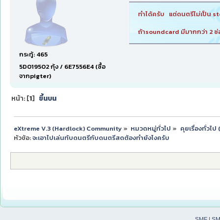
ทำได้ครับ แต่ดนตรีไม่เป็น s
ถ้าsoundcard มีมากกว่า 2 ช
กระทู้: 465
5D019502 กุ้ง / 6E7556E4 (ซื้อ
จากpigter)
หน้า: [
1
]
ขึ้นบน
eXtreme V.3 (Hardlock) Community
»
หมวดหมู่ทั่วไป
»
คุยเรื่องทั่วไ
หัวข้อ:
จะเอาไปเล่นทับดนตรีกับดนตรีสดต้องทำยังไงครับ
SMF
|
SM