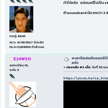
ทำได้ครับ แต่ดนตรีไม่เป็น s
ถ้าsoundcard มีมากกว่า 2 
กระทู้: 6645
HL1= 4C9D39A7 ตัวหลัก
HL2=12269859 ตัวสำรอง
จะเอาไปเล่นทับดนตรีก
E24WSO
ครับ
ลงทะเบียน HL
«
ตอบกลับ #2 เมื่อ:
วันที่ 30 เ
ระดับ 3
https://youtu.be/za_k