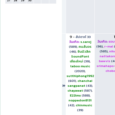
27
28
29
30
9
-
สัปดาห์ 33
วันเกิด:
แจนน
วันเกิด:
s.saroj
(96)
,
r-mal
(589)
,
ฅนสันจร
(585)
,
ni
(46)
,
ชินมิวสิค
nattakor
SoundFont
bawvis
(4
เชียงใหม่
(39)
,
srimahapo
taboo music
chob
(2020)
,
sutthiphong1992
(601)
,
chanchai
»
sangpanat
(43)
,
chayawat
(587)
,
E22lmx
(588)
,
noppadon8131
(42)
,
chinmusic
(39)