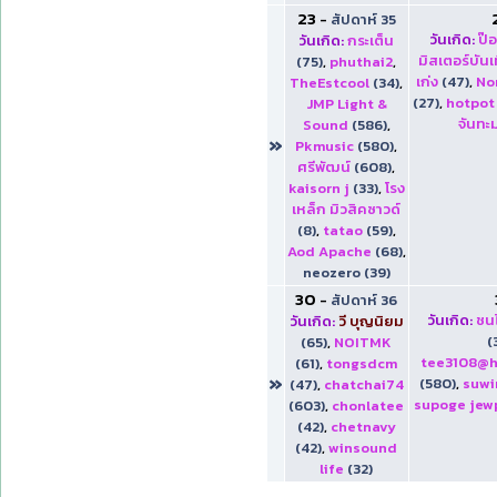
23
-
สัปดาห์ 35
วันเกิด:
ป๊
วันเกิด:
กระเต็น
มิสเตอร์บันเ
(75)
,
phuthai2
,
เก่ง
(47)
,
No
TheEstcool
(34)
,
(27)
,
hotpot
JMP Light &
จันทะม
Sound
(586)
,
»
Pkmusic
(580)
,
ศรีพัฒน์
(608)
,
kaisorn j
(33)
,
โรง
เหล็ก มิวสิคซาวด์
(8)
,
tatao
(59)
,
Aod Apache
(68)
,
neozero (39)
30
-
สัปดาห์ 36
วันเกิด:
ชนไ
วันเกิด:
วี บุญนิยม
(
(65)
,
NOITMK
tee3108@h
(61)
,
tongsdcm
»
(580)
,
suw
(47)
,
chatchai74
supoge jew
(603)
,
chonlatee
(42)
,
chetnavy
(42)
,
winsound
life
(32)