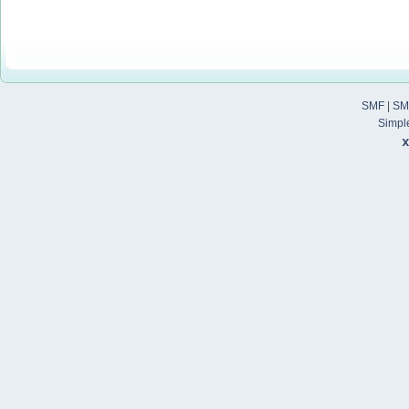
SMF
|
SM
Simpl