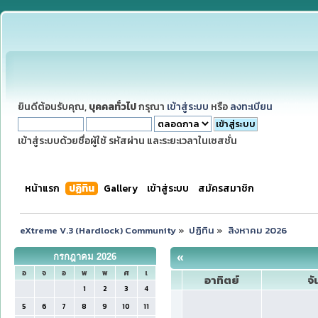
ยินดีต้อนรับคุณ,
บุคคลทั่วไป
กรุณา
เข้าสู่ระบบ
หรือ
ลงทะเบียน
เข้าสู่ระบบด้วยชื่อผู้ใช้ รหัสผ่าน และระยะเวลาในเซสชั่น
หน้าแรก
ปฏิทิน
Gallery
เข้าสู่ระบบ
สมัครสมาชิก
eXtreme V.3 (Hardlock) Community
»
ปฏิทิน
»
สิงหาคม 2026
«
กรกฎาคม 2026
อ
จ
อ
พ
พ
ศ
เ
อาทิตย์
จั
1
2
3
4
5
6
7
8
9
10
11