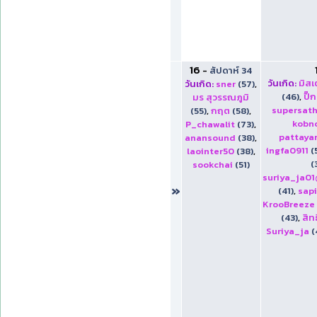
16
-
สัปดาห์ 34
วันเกิด:
มิส
วันเกิด:
sner
(57)
,
(46)
,
ปิ๊
มร สุวรรณภูมิ
supersat
(55)
,
กฤต
(58)
,
kobn
P_chawalit
(73)
,
pattaya
anansound
(38)
,
ingfa0911
(
laointer50
(38)
,
(
sookchai
(51)
suriya_ja0
»
(41)
,
sap
KrooBreeze
(43)
,
สิท
Suriya_ja
(