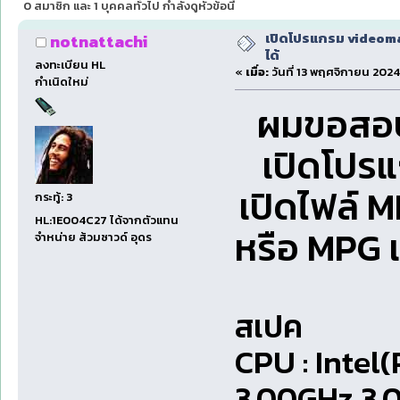
0 สมาชิก และ 1 บุคคลทั่วไป กำลังดูหัวข้อนี้
เปิดโปรแกรม videoman
notnattachi
ได้
ลงทะเบียน HL
«
เมื่อ:
วันที่ 13 พฤศจิกายน 2024
กำเนิดใหม่
ผมขอสอบถ
เปิดโปร
เปิดไฟล์ M
กระทู้: 3
HL:1E004C27 ได้จากตัวแทน
หรือ MPG เ
จำหน่าย ส้วมซาวด์ อุดร
สเปค
CPU : Intel
3.00GHz 3.