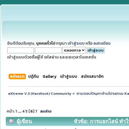
ยินดีต้อนรับคุณ,
บุคคลทั่วไป
กรุณา
เข้าสู่ระบบ
หรือ
ลงทะเบียน
เข้าสู่ระบบด้วยชื่อผู้ใช้ รหัสผ่าน และระยะเวลาในเซสชั่น
หน้าแรก
ปฏิทิน
Gallery
เข้าสู่ระบบ
สมัครสมาชิก
eXtreme V.3 (Hardlock) Community
»
ถามตอบปัญหาด้านโปรแกรม K
หน้า:
1
...
4
5
[
6
]
7
ลงล่าง
ผู้เขียน
หัวข้อ: การแยกไลน์ ทำให้