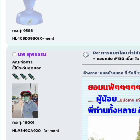
กระทู้: 9586
HL4C9D39B0(X-men)
Re: การแยกไลน์ ทำให้เ
นพ สุพรรณ
«
ตอบกลับ #130 เมื่อ:
วัน
คณะก่อการ
ขี้โม้ระดับสุดยอด
อ้างจาก: หมอบ้านนอก ที่ วันที่
ยอมแพ้ๆๆๆๆ
ผู้น้อย
.........
...มิบังอาจ เท
พี่ท่านทั้งหลาย
กระทู้: 16001
HL#5490A920 (x-men)