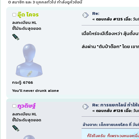
0 สมาชิก และ 3 บุคคลทั่วไป กำลังดูหัวข้อนี้
Re:
อู๊ด โคจร
«
ตอบกลับ #125 เมื่อ:
วันท
ลงทะเบียน HL
ขี้โม้ระดับสุดยอด
เมื่อไหร่จะมีเรื่องหว่า ลุ้นตั้
ส่งผ่าน "ตับป๋าต๊อก" โดย เ
กระทู้: 6766
You'll never drunk alone
Re: การแยกไลน์ ทำให้เ
ภูวดิษฐ์
«
ตอบกลับ #126 เมื่อ:
วัน
ลงทะเบียน HL
ขี้โม้ระดับสุดยอด
อ้างจาก: เด็กชายเคยโสด ที่ วัน
ก็ใช่ไงครับ ก็เพราะวงหมอหนึ