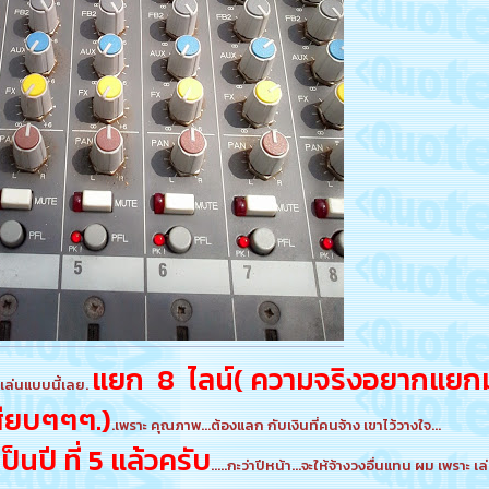
แยก 8 ไลน์( ความจริงอยากแยกมากก
ง เล่นแบบนี้เลย.
สียบๆๆๆ.)
.เพราะ คุณภาพ...ต้องแลก กับเงินที่คนจ้าง เขาไว้วางใจ...
ป็นปี ที่ 5 แล้วครับ
.....กะว่าปีหน้า...จะให้จ้างวงอื่นแทน ผม เพราะ