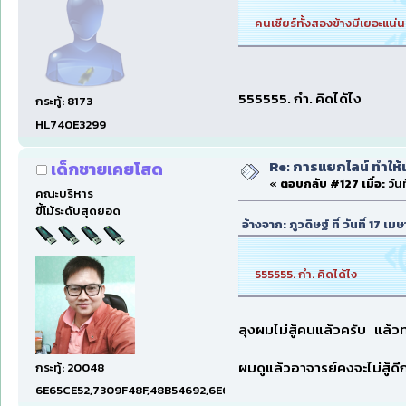
คนเชียร์ทั้งสองข้างมีเยอะแน่
555555. กำ. คิดได้ไง
กระทู้: 8173
HL740E3299
Re: การแยกไลน์ ทำให้เ
เด็กชายเคยโสด
«
ตอบกลับ #127 เมื่อ:
วัน
คณะบริหาร
ขี้โม้ระดับสุดยอด
อ้างจาก: ภูวดิษฐ์ ที่ วันที่ 17
555555. กำ. คิดได้ไง
ลุงผมไม่สู้คนแล้วครับ แล้วทา
ผมดูแล้วอาจารย์คงจะไม่สู้ดีก
กระทู้: 20048
6E65CE52,7309F48F,48B54692,6E674E74,1E001EF5