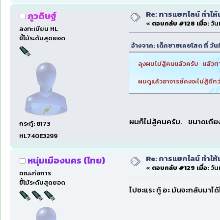
Re: การแยกไลน์ ทำให้เ
ภูวดิษฐ์
«
ตอบกลับ #128 เมื่อ:
วัน
ลงทะเบียน HL
ขี้โม้ระดับสุดยอด
อ้างจาก: เด็กชายเคยโสด ที่ วั
ลุงผมไม่สู้คนแล้วครับ แล้วทาง
ผมดูแล้วอาจารย์คงจะไม่สู้ดีกว
ผมก็ไม่สู้คนครับ. ขนาดเถี
กระทู้: 8173
HL740E3299
Re: การแยกไลน์ ทำให้เ
หนุ่มเมืองนคร (ไทย)
«
ตอบกลับ #129 เมื่อ:
วัน
คณะก่อการ
ขี้โม้ระดับสุดยอด
ไปซะแระ ทู้ อะ มันจะกลับมาได้ไ