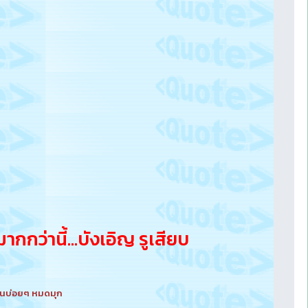
ว่านี้...บังเอิญ รูเสียบ
 เล่นบ่อยๆ หมดมุก