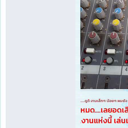
.....ดูดิ งานเล็กๆ น้อยๆ ผมยั
หมด....เลยอดเ
งานแห่งนี้ เล่นเ
.