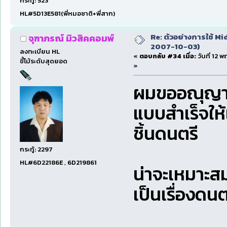
กระทู้: 523
HL#5D13E581(พี่หมอชาติ+พี่สาก)
Re: ตัวอย่างการใช้ Mid
จุฑาภรณ์ มิวสิคคอมพ์
2007-10-03)
ลงทะเบียน HL
«
ตอบกลับ #34 เมื่อ:
วันที่ 12 
ขี้โม้ระดับสุดยอด
»
ผมขออณุญาต
แบบสำเร็จให
ชิ้นดนตรี
กระทู้: 2297
HL#6D22186E , 6D219861
น่าจะเหมาะสมก
เป็นเรื่องด