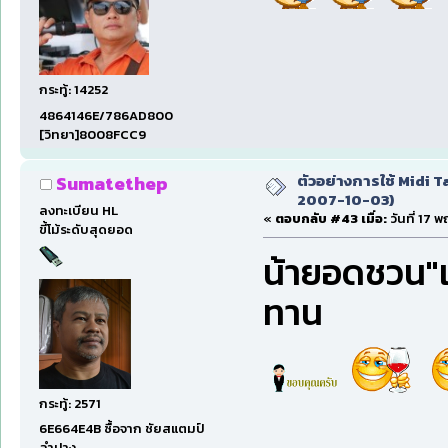
กระทู้: 14252
4864146E/786AD800
[วิทยา]8008FCC9
ตัวอย่างการใช้ Midi Ta
Sumatethep
2007-10-03)
ลงทะเบียน HL
«
ตอบกลับ #43 เมื่อ:
วันที่ 17 
ขี้โม้ระดับสุดยอด
น้ายอดชวน"เ
ทาน
กระทู้: 2571
6E664E4B ซื้อจาก ชัยสแตมป์
ลำปาง