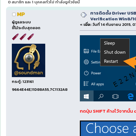
0 สมาชิก และ 1 บุคคลทั่วไป กำลังดูหัวข้อนี้
การติดตั้ง Driver U
MP
Verification Win8/1
ผู้ดูแลระบบ
«
เมื่อ:
วันที่ 14 กันยายน 2015, 0
ขี้โม้ระดับสุดยอด
กระทู้: 123161
9664E44E,11D88A55,7C1132A8
กดปุ่ม SHIFT ค้างไว้จากนั้น 