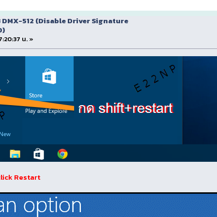
SB DMX-512 (Disable Driver Signature
0)
7:20:37 น. »
click Restart