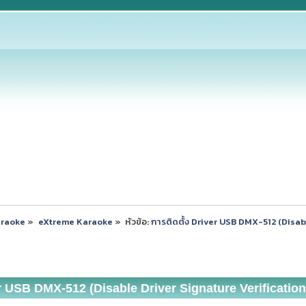
araoke
»
eXtreme Karaoke
»
หัวข้อ:
การติดตั้ง Driver USB DMX-512 (Disab
er USB DMX-512 (Disable Driver Signature Verification 