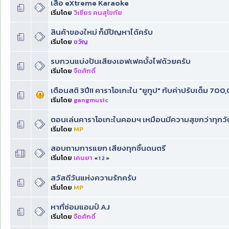
เสื้อ eXtreme Karaoke
เริ่มโดย
วิเชียร คนสุโขทัย
สินค้าของใหม่ ก็มีปัญหาได้ครับ
เริ่มโดย
ขวัญ
รบกวนแบ่งปันเสียงเอฟเฟคบั้งไฟด้วยครับ
เริ่มโดย
จืดศักดิ์
เตือนสติ 3ปี!! คาราโอเกะใน "ยูทูป" กับค่าปรับเต็ม 700
เริ่มโดย
gangmusic
ตอนเล่นคาราโอเกะในคอมฯ เหมือนมีความสุขกว่าทุกวัน
เริ่มโดย
MP
สอบถามการแยก เสียงทุกชิ้นดนตรี
เริ่มโดย
เคนยา
«
1
2
»
สวัสดีวันแห่งความรักครับ
เริ่มโดย
MP
หาที่ซ่อมแอมป์ AJ
เริ่มโดย
จืดศักดิ์