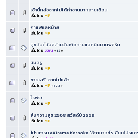
เช้านี้หลังจากไม่ได้ทำงานมาหลายเดือน
เริ่มโดย
MP
กาแฟแลหม้าย
เริ่มโดย
MP
สุขสันต์วันคล้ายวันเกิดท่านแอดมินมานพครับ
เริ่มโดย
ขวัญ
«
1
2
»
วันครู
เริ่มโดย
MP
ชายเสรี..จากไปแล้ว
เริ่มโดย
MP
«
1
2
3
»
ไรฟระ
เริ่มโดย
MP
ส่งความสุข 2568 สวัสดีปี 2569
เริ่มโดย
MP
โปรแกรม eXtreme Karaoke ใช้ภาษาอะไรเขียนโปรแก