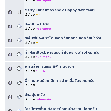
เริ่มโดย
Nattapon
Merry Christmas and a Happy New Year!
เริ่มโดย
MP
HardLock หาย
เริ่มโดย
Peeraprol
ขอให้พี่น้องชาวใต้ปลอดภัยทุกท่านจากภัยน้ำท่วม
เริ่มโดย
MP
ทำ Hardlock​ หายต้องทำใจอย่าง​เดียว​ไหมครับ
เริ่มโดย
nunimohu
ฮาร์ดล็อค รุ่นแรกสีฟ้า ทนจริงๆ
เริ่มโดย
Smith
พี่ๆ คนไหนมีเทคนิคการปาดเนื้อร้องไหมครับ
เริ่มโดย
nunimohu
ยังอยู่นะครับ
เริ่มโดย
โกโย่งพะงัน
ใครมีภาพพื้นหลังคาราโอเกะบ้างขอหน่อยครับ