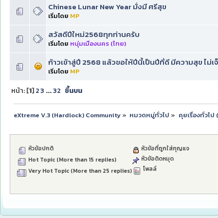
Chinese Lunar New Year มั่งมี ศรีสุข
เริ่มโดย
MP
สวัสดีปีใหม่2568ทุกท่านครับ
เริ่มโดย
หนุ่มเมืองนคร (ไทย)
ก้าวเข้าสู่ปี 2568 แล้วขอให้ปีนี้เป็นปีที่ดี มีความสุข ไม่เจ
เริ่มโดย
MP
หน้า: [
1
]
2
3
...
32
ขึ้นบน
eXtreme V.3 (Hardlock) Community
»
หมวดหมู่ทั่วไป
»
คุยเรื่องทั่วไ
หัวข้อปกติ
หัวข้อที่ถูกใส่กุญแจ
หัวข้อติดหมุด
Hot Topic (More than 15 replies)
โพลล์
Very Hot Topic (More than 25 replies)