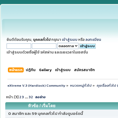
ยินดีต้อนรับคุณ,
บุคคลทั่วไป
กรุณา
เข้าสู่ระบบ
หรือ
ลงทะเบียน
เข้าสู่ระบบด้วยชื่อผู้ใช้ รหัสผ่าน และระยะเวลาในเซสชั่น
หน้าแรก
ปฏิทิน
Gallery
เข้าสู่ระบบ
สมัครสมาชิก
eXtreme V.3 (Hardlock) Community
»
หมวดหมู่ทั่วไป
»
คุยเรื่องทั่วไ
หน้า: [
1
]
2
3
...
32
ลงล่าง
หัวข้อ
/
เริ่มโดย
0 สมาชิก และ 59 บุคคลทั่วไป กำลังดูบอร์ดนี้