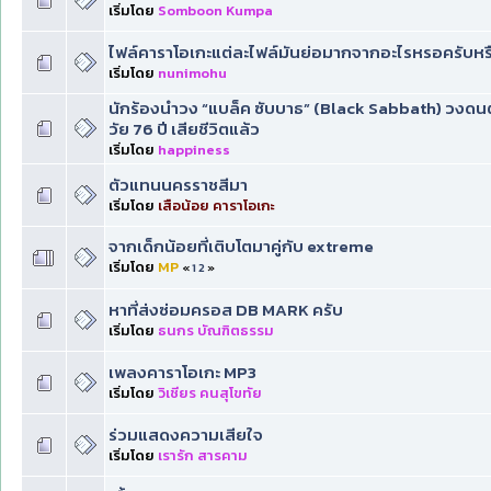
เริ่มโดย
Somboon Kumpa
ไฟล์คาราโอเกะ​แต่ละไฟล์มันย่อมากจากอะไรหรอครับหรื
เริ่มโดย
nunimohu
นักร้องนำวง “แบล็ค ซับบาธ” (Black Sabbath) วงดนต
วัย 76 ปี เสียชีวิตแล้ว
เริ่มโดย
happiness
ตัวแทนนครราชสีมา
เริ่มโดย
เสือน้อย คาราโอเกะ
จากเด็กน้อยที่เติบโตมาคู่กับ extreme
เริ่มโดย
MP
«
1
2
»
หาที่ส่งซ่อมครอส DB MARK ครับ
เริ่มโดย
ธนกร บัณฑิตธรรม
เพลงคาราโอเกะ MP3
เริ่มโดย
วิเชียร คนสุโขทัย
ร่วมแสดงความเสียใจ
เริ่มโดย
เรารัก สารคาม