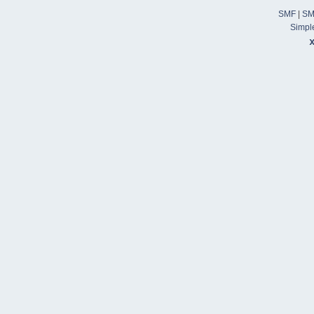
SMF
|
SM
Simpl