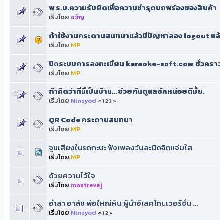
พ.ร.บ.ความรับผิดเพื่อความชำรุดบกพร่องของสินค้า
เริ่มโดย
ขวัญ
ถ้าใช้งานกระดานสนทนาแล้วมีปัญหาลอง logout แล้ว
เริ่มโดย
MP
ปิดระบบการลงทะเบียน karaoke-soft.com ชั่วครา
เริ่มโดย
MP
ถ้าคิดว่าที่นี่เป็นบ้าน...ช่วยกันดูแลซักหน่อยดีมั้ย.
เริ่มโดย
Nineyod
«
1
2
3
»
QR Code กระดานสนทนา
เริ่มโดย
MP
จูนเสียงในรถกะบะ ฟังเพลงวันละนิดจิตแจ่มใส
เริ่มโดย
MP
ด้วยความไว้ใจ
เริ่มโดย
montrevej
อำลา อาลัย พ่อใหญ่หิน ผู้นำอิเลคโทนเวอร์ชั่น ...
เริ่มโดย
Nineyod
«
1
2
»