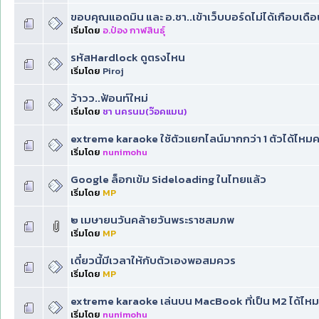
ขอบคุณแอดมิน และ อ.ชา..เข้าเว็บบอร์ดไม่ได้เกือบเดือน
เริ่มโดย
อ.ป๋อง กาฬสินธุ์
รหัสHardlock ดูตรงไหน
เริ่มโดย
Piroj
ว้าวว..ฟ้อนท์ใหม่
เริ่มโดย
ชา นครนม(ว๊อคแมน)
extreme karaoke ใช้ตัวแยกไลน์มากกว่า 1 ตัวได้ไหมค
เริ่มโดย
nunimohu
Google ล็อกเข้ม Sideloading ในไทยแล้ว
เริ่มโดย
MP
๒ เมษายนวันคล้ายวันพระราชสมภพ
เริ่มโดย
MP
เดี๋ยวนี้มีเวลาให้กับตัวเองพอสมควร
เริ่มโดย
MP
extreme karaoke เล่นบน MacBook ที่เป็น M2 ได้ไหม
เริ่มโดย
nunimohu