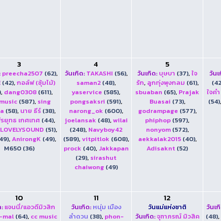
3
4
5
:
preecha2507
(62)
,
วันเกิด:
TAKASHI
(56)
,
วันเกิด:
บุษบา
(37)
,
ใจ
วันเ
E
(42)
,
กอล์ฟ (ซุ้มไม้)
saman2
(48)
,
รัก
,
ลูกทุ่งพุงกลม
(61)
,
(42
)
,
dang0308
(611)
,
yaservice
(585)
,
sbuaban
(65)
,
Prajak
ใจคำ
music
(587)
,
sing
pongsaksri
(591)
,
Buasai
(73)
,
(54)
ha
(58)
,
นาย ธีร์
(38)
,
narong_ok
(600)
,
godrampage
(577)
,
ีรยุทธ เกศเทศ
(44)
,
joelansak
(48)
,
wilai
phiphop
(597)
,
LOVELYSOUND
(51)
,
(248)
,
Navyboy42
nonyom
(572)
,
49)
,
AnirongK
(49)
,
(589)
,
vitpitlok
(608)
,
aekkalak2015
(40)
,
M650 (36)
prock
(40)
,
Jakkapan
Adisaknt
(52)
(29)
,
sirashut
chaiwong
(49)
10
11
12
ด:
แจนนี่/แอวดีมิวสิก
วันเกิด:
หนุ่ม เมือง
วันแม่แห่งชาติ
วันเก
-mal
(64)
,
cc music
ลำดวน
(38)
,
phon-
วันเกิด:
จุฑาภรณ์ มิวสิค
(48)
,