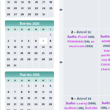
12
13
14
15
16
17
18
»
19
20
21
22
23
24
25
26
27
28
29
30
31
สิงหาคม 2026
อ
จ
อ
พ
พ
ศ
เ
2
-
สัปดาห์ 32
1
วันเกิด
วันเกิด:
จำนงค์
(68)
,
AOM
2
3
4
5
6
7
8
PONANAN
(34)
,
ac
(593
musiccom
(592)
9
10
11
12
13
14
15
boy
16
17
18
19
20
21
22
putt
23
24
25
26
27
28
29
นาย พ
»
CHOO
30
31
chal
(
กันยายน 2026
อ
จ
อ
พ
พ
ศ
เ
1
2
3
4
5
6
7
8
9
10
11
12
9
13
14
15
16
17
18
19
-
สัปดาห์ 33
วันเกิ
วันเกิด:
s.saroj
(589)
,
20
21
22
23
24
25
26
(96)
,
r
ฅนสันจร
(46)
,
ชินมิวสิค