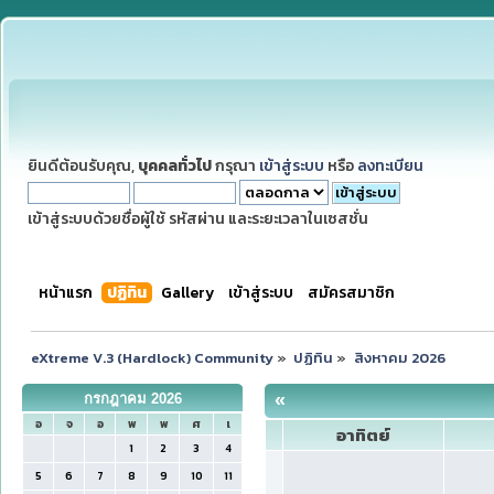
ยินดีต้อนรับคุณ,
บุคคลทั่วไป
กรุณา
เข้าสู่ระบบ
หรือ
ลงทะเบียน
เข้าสู่ระบบด้วยชื่อผู้ใช้ รหัสผ่าน และระยะเวลาในเซสชั่น
หน้าแรก
ปฏิทิน
Gallery
เข้าสู่ระบบ
สมัครสมาชิก
eXtreme V.3 (Hardlock) Community
»
ปฏิทิน
»
สิงหาคม 2026
«
กรกฎาคม 2026
อ
จ
อ
พ
พ
ศ
เ
อาทิตย์
1
2
3
4
5
6
7
8
9
10
11