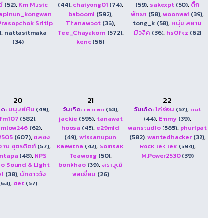
์
(52)
,
Km Music
(44)
,
chaiyong01
(74)
,
(59)
,
sakexpt
(50)
,
ติ๊ก
apinun_kongwan
baboomi
(592)
,
พัทยา
(58)
,
woonwai
(39)
,
Prasopchok Sritip
Thanawoot
(36)
,
tong_k (58)
,
หนุ่ม สยาม
)
,
nattasitmaka
Tee_Chayakorn
(572)
,
มิวสิค
(36)
,
hs0fkz
(62)
(34)
kenc
(56)
20
21
22
ิด:
มนุษย์หิน
(49)
,
วันเกิด:
ranran
(63)
,
วันเกิด:
ไก่อ่อน
(57)
,
nut
fm107
(582)
,
jackie
(595)
,
tanawat
(44)
,
Emmy
(39)
,
amlow246
(62)
,
hoosa
(45)
,
e29mid
wanstudio
(585)
,
phuripat
2505
(607)
,
คลอง
(49)
,
wissanupun
(582)
,
wantedhacker
(32)
,
อ ณ อุตรดิตถ์
(57)
,
kaewtha
(42)
,
Somsak
Rock lek lek
(594)
,
intapa
(48)
,
NPS
Teawong
(50)
,
M.Power2530
(39)
o Sound & Light
bonkhao
(39)
,
สราวุฒิ
ei
(38)
,
นัทชาววัง
พลเยี่ยม
(26)
(63)
,
det
(57)