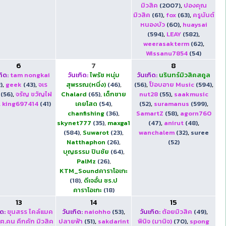
มิวสิค
(2007)
,
ปองคุณ
มิวสิค
(61)
,
fox
(63)
,
ครูนันต์
หนองบัว
(60)
,
huaysai
(594)
,
LEAY
(582)
,
weerasakterm
(62)
,
Wissanu7854
(54)
6
7
8
กิด:
tam nongkai
วันเกิด:
ไพรัช หนุ่ม
วันเกิด:
นรินทร์มิวสิคสคูล
)
,
geek
(43)
,
จเร
สุพรรณ(หนึ่ง)
(46)
,
(56)
,
ป็อบอาย Music
(594)
,
(56)
,
จรัญ ขวัญไฝ
Chalard
(65)
,
เด็กชาย
nut28
(55)
,
saakmusic
,
king697414
(41)
เคยโสด
(54)
,
(52)
,
suramanus
(599)
,
chanfishing
(36)
,
SamartZ
(58)
,
agorn760
skynet777
(35)
,
maxga1
(47)
,
anirut
(48)
,
(584)
,
Suwarot
(23)
,
wanchalem
(32)
,
suree
Natthaphon
(26)
,
(52)
บุญธรรม ปินชัย
(64)
,
PalMz
(26)
,
KTM_Soundคาราโอเกะ
(18)
,
ดีเจอั๋น ชร.ป
คาราโอเกะ
(18)
13
14
15
ิด:
ขุนสรร ไคล์แมค
วันเกิด:
naiohho
(53)
,
วันเกิด:
ต้อยมิวสิค
(49)
,
ฅ.คน คึกคัก มิวสิค
ปลายฟ้า
(51)
,
sakdarint
พินิจ (มานิจ)
(70)
,
spong