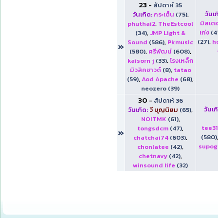
23
-
สัปดาห์ 35
วันเก
วันเกิด:
กระเต็น
(75)
,
มิสเตอ
phuthai2
,
TheEstcool
เก่ง
(4
(34)
,
JMP Light &
(27)
,
h
Sound
(586)
,
Pkmusic
»
(580)
,
ศรีพัฒน์
(608)
,
kaisorn j
(33)
,
โรงเหล็ก
มิวสิคซาวด์
(8)
,
tatao
(59)
,
Aod Apache
(68)
,
neozero (39)
30
-
สัปดาห์ 36
วันเก
วันเกิด:
วี บุญนิยม
(65)
,
NOITMK
(61)
,
tee3
tongsdcm
(47)
,
»
(580)
chatchai74
(603)
,
supog
chonlatee
(42)
,
chetnavy
(42)
,
winsound life
(32)