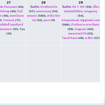
27
28
29
ิด:
Panuwat
(63)
,
วันเกิด:
บ่าวฮ่มหม่วง
วันเกิด:
HS 7 JVC
(59)
,
เตี๋ยว
dthing
(46)
,
ไนน์
(57)
,
montrevej
(54)
,
แอตคอร์เดียน
,
lungpotj
ิค
(46)
,
สมหวังsvs
xmusic
(580)
,
สาธิต จิมา
(54)
,
1)
,
Tomcat
(71)
,
รส
(32)
,
pern
(9)
khajonhsak.ii@gmail.com
รติศักดิ์ แสงจันทร์
(586)
,
บ้านริมบาง คาราโอเกะ
doomrsr
(61)
,
Tuu
(58)
,
tragoon
(60)
,
(33)
meechai270
(53)
,
TaraTham
(49)
,
ส.สีดา
(57)