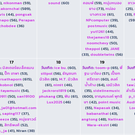
)
,
nikonman
(59)
,
sound
(60)
คอมพ์
(59)
,
หนุ่มหนอง
ซาวด
takornchai
(589)
,
ยาง
(73)
,
หน่อง
(25)
,
vis
(44)
,
pongsak
บางกรวย
(61)
,
(33)
,
hapo
(56)
,
Perapan
NPcomputer
(39)
,
(59
chobdee
(36)
postmusic
(66)
,
yut1261
(44)
,
thejames18
(33)
,
noomchevy
(50)
,
theppol
(45)
,
JANE
(33)
,
doubletwins
(56)
17
18
19
:
มิสเตอร์แบล็คแมน
วันเกิด:
ice bu.
(60)
,
วันเกิด:
toom-p
(65)
,
พี่
วันเก
6)
,
ปิ๊ก เทพา
(53)
,
silipol
(56)
,
ธัญชนก
ฐม นาโยง
(57)
,
เปี๊ยก
rsathaporn
(615)
,
มิวสิค
(61)
,
M.T. มิวสิค
ศรีราชา
(60)
,
สงค์
s
kobnoi
(581)
,
(61)
,
nimit
(46)
,
น้ำค้าง
(64)
,
เอมิวสิค
taw
ttayamusic
(54)
,
jackroro1819
(43)
,
(35)
,
sidelinemusic
ลำเรื
0911
(50)
,
san19100
phukang
(31)
,
ฟิน
(61)
,
(600)
,
ชาญณรงค์ พุทธิ
p_
(35)
,
Lux2025
(46)
ษา
(42)
,
point music
Audi
_ja01@hotmail.com
(55)
,
Napasak
(34)
,
Lo
)
,
saping117
(37)
,
babanathai
(43)
,
reeze
(35)
,
หนุ่ยซาวด์
angtong
(48)
,
Natinan
3)
,
สิทธิพงศ์
(52)
,
Wara-eksiri
(46)
a_ja
(41)
,
Niran (38)