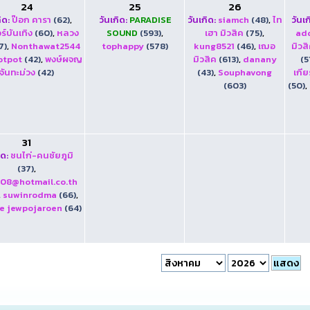
24
25
26
ิด:
ป๊อก คารา
(62)
,
วันเกิด:
PARADISE
วันเกิด:
siamch
(48)
,
ไท
วันเก
ร์บันเทิง
(60)
,
หลวง
SOUND
(593)
,
เฮา มิวสิค
(75)
,
ad
7)
,
Nonthawat2544
tophappy
(578)
kung8521
(46)
,
เฌอ
มิวส
otpot
(42)
,
พงษ์ผจญ
มิวสิค
(613)
,
danany
(5
จันทะม่วง
(42)
(43)
,
Souphavong
เกีย
(603)
(50)
,
31
ิด:
ชนไก่-คนชัยภูมิ
(37)
,
108@hotmail.co.th
,
suwinrodma
(66)
,
e jewpojaroen
(64)