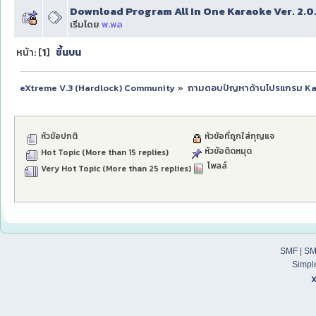
Download Program All In One Karaoke Ver. 2.0.22 ไ
เริ่มโดย
พ.พล
หน้า: [
1
]
ขึ้นบน
eXtreme V.3 (Hardlock) Community
»
ถามตอบปัญหาด้านโปรแกรม K
หัวข้อปกติ
หัวข้อที่ถูกใส่กุญแจ
หัวข้อติดหมุด
Hot Topic (More than 15 replies)
โพลล์
Very Hot Topic (More than 25 replies)
SMF
|
SM
Simpl