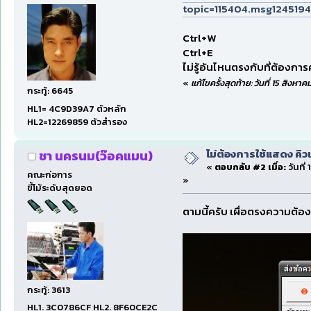
topic=115404.msg12451
Ctrl+W
Ctrl+E
ไม่รู้อันไหนตรงกับที่ต้องการ
«
แก้ไขครั้งสุดท้าย: วันที่ 15 สิงหา
กระทู้: 6645
HL1= 4C9D39A7 ตัวหลัก
HL2=12269859 ตัวสำรอง
ไม่ต้องการใช้แสดง คิว
ชา นครนม(ว๊อคแมน)
«
ตอบกลับ #2 เมื่อ:
วันที่
คณะก่อการ
»
ขี้โม้ระดับสุดยอด
ตามนี้ครับ เผื่อตรงความต้อ
กระทู้: 3613
HL1. 3C0786CF HL2. 8F60CE2C