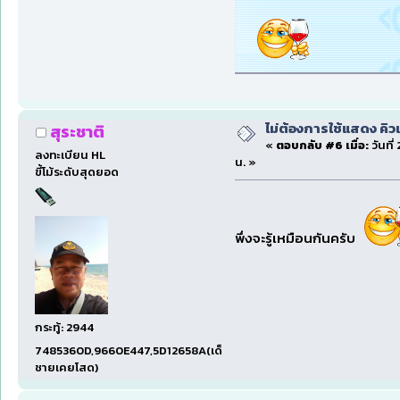
ไม่ต้องการใช้แสดง คิว
สุระชาติ
«
ตอบกลับ #6 เมื่อ:
วันที
ลงทะเบียน HL
น. »
ขี้โม้ระดับสุดยอด
พึ่งจะรู้เหมือนกันครับ
กระทู้: 2944
7485360D,9660E447,5D12658A(เด็ก
ชายเคยโสด)