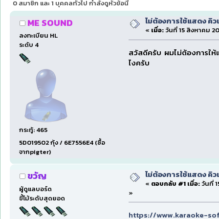
0 สมาชิก และ 1 บุคคลทั่วไป กำลังดูหัวข้อนี้
ไม่ต้องการใช้แสดง คิว
ME SOUND
«
เมื่อ:
วันที่ 15 สิงหาคม 20
ลงทะเบียน HL
ระดับ 4
สวัสดีครับ ผมไม่ต้องการให้แ
ไงครับ
กระทู้: 465
5D019502 กุ้ง / 6E7556E4 (ซื้อ
จากpigter)
ไม่ต้องการใช้แสดง คิว
ขวัญ
«
ตอบกลับ #1 เมื่อ:
วันที่ 
ผู้ดูแลบอร์ด
»
ขี้โม้ระดับสุดยอด
https://www.karaoke-so