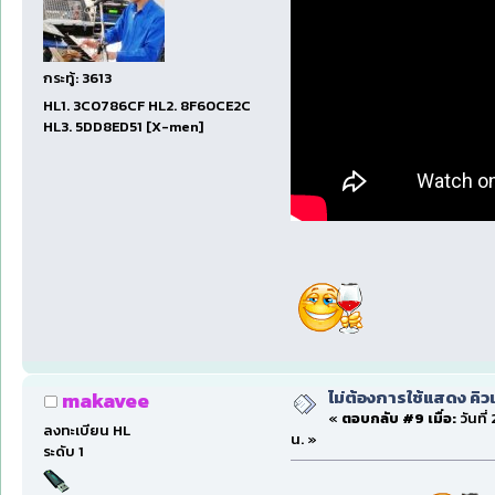
กระทู้: 3613
HL1. 3C0786CF HL2. 8F60CE2C
HL3. 5DD8ED51 [X-men]
ไม่ต้องการใช้แสดง คิว
makavee
«
ตอบกลับ #9 เมื่อ:
วันที่
ลงทะเบียน HL
น. »
ระดับ 1