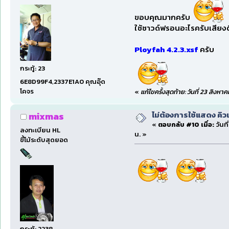
ขอบคุณมากครับ
ใช้ซาวด์ฟรอนอะไรครับเสียง
Ployfah 4.2.3.xsf
ครับ
กระทู้: 23
6E8D99F4,2337E1A0 คุณอุ๊ด
โคจร
«
แก้ไขครั้งสุดท้าย: วันที่ 23 สิง
ไม่ต้องการใช้แสดง คิว
mixmas
«
ตอบกลับ #10 เมื่อ:
วันท
ลงทะเบียน HL
น. »
ขี้โม้ระดับสุดยอด
กระทู้: 2238