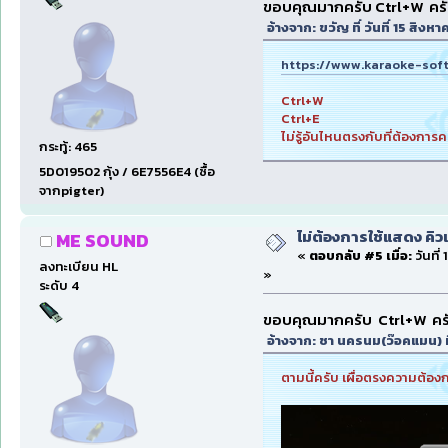
ขอบคุณมากครับ Ctrl+W คร
อ้างจาก: ขวัญ ที่ วันที่ 15 สิง
https://www.karaoke-sof
Ctrl+W
Ctrl+E
ไม่รู้อันไหนตรงกับที่ต้องการค
กระทู้: 465
5D019502 กุ้ง / 6E7556E4 (ซื้อ
จากpigter)
ไม่ต้องการใช้แสดง คิว
ME SOUND
«
ตอบกลับ #5 เมื่อ:
วันที่
ลงทะเบียน HL
»
ระดับ 4
ขอบคุณมากครับ Ctrl+W คร
อ้างจาก: ชา นครนม(ว๊อคแมน) ที
ตามนี้ครับ เผื่อตรงความต้อง