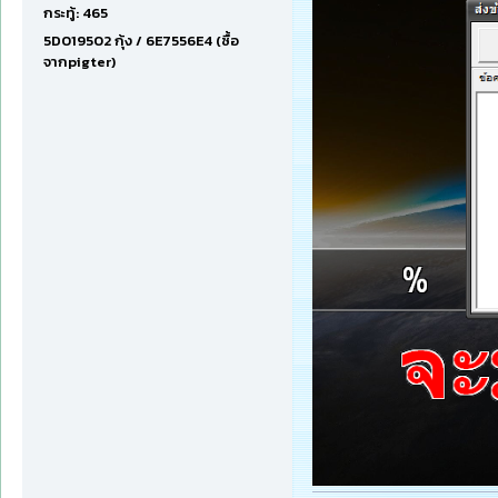
กระทู้: 465
5D019502 กุ้ง / 6E7556E4 (ซื้อ
จากpigter)