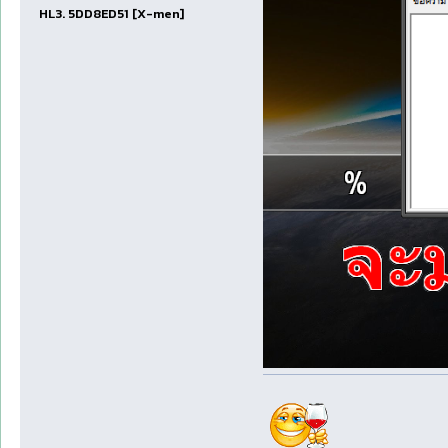
HL3. 5DD8ED51 [X-men]