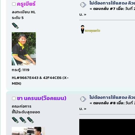
ไม่ต้องการใช้แสดง คิว
ครูเบียร์
«
ตอบกลับ #7 เมื่อ:
วันที่
ลงทะเบียน HL
น. »
ระดับ 5
กระทู้: 1119
HL#9667E443 & 42F44CE6 (X-
MEN)
ไม่ต้องการใช้แสดง คิว
ชา นครนม(ว๊อคแมน)
«
ตอบกลับ #8 เมื่อ:
วันที
คณะก่อการ
น. »
ขี้โม้ระดับสุดยอด