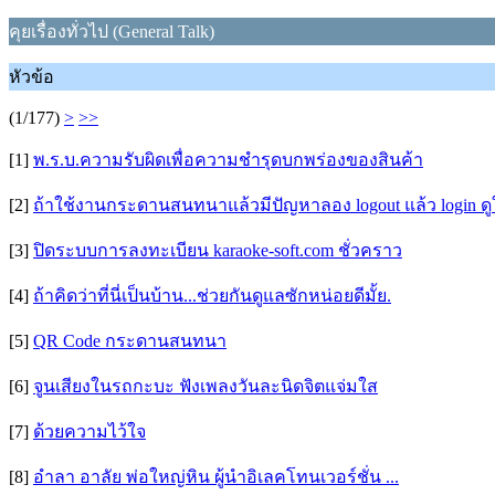
คุยเรื่องทั่วไป (General Talk)
หัวข้อ
(1/177)
>
>>
[1]
พ.ร.บ.ความรับผิดเพื่อความชำรุดบกพร่องของสินค้า
[2]
ถ้าใช้งานกระดานสนทนาแล้วมีปัญหาลอง logout แล้ว login ดู
[3]
ปิดระบบการลงทะเบียน karaoke-soft.com ชั่วคราว
[4]
ถ้าคิดว่าที่นี่เป็นบ้าน...ช่วยกันดูแลซักหน่อยดีมั้ย.
[5]
QR Code กระดานสนทนา
[6]
จูนเสียงในรถกะบะ ฟังเพลงวันละนิดจิตแจ่มใส
[7]
ด้วยความไว้ใจ
[8]
อำลา อาลัย พ่อใหญ่หิน ผู้นำอิเลคโทนเวอร์ชั่น ...