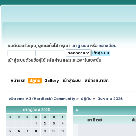
ยินดีต้อนรับคุณ,
บุคคลทั่วไป
กรุณา
เข้าสู่ระบบ
หรือ
ลงทะเบียน
เข้าสู่ระบบด้วยชื่อผู้ใช้ รหัสผ่าน และระยะเวลาในเซสชั่น
หน้าแรก
ปฏิทิน
Gallery
เข้าสู่ระบบ
สมัครสมาชิก
eXtreme V.3 (Hardlock) Community
»
ปฏิทิน
»
สิงหาคม 2026
«
กรกฎาคม 2026
อ
จ
อ
พ
พ
ศ
เ
อาทิตย์
จั
1
2
3
4
5
6
7
8
9
10
11