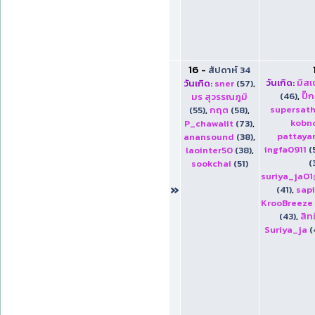
16
-
สัปดาห์ 34
วันเกิด:
มิส
วันเกิด:
sner
(57)
,
(46)
,
ปิ๊
มร สุวรรณภูมิ
supersat
(55)
,
กฤต
(58)
,
kobn
P_chawalit
(73)
,
pattaya
anansound
(38)
,
ingfa0911
(
laointer50
(38)
,
(
sookchai
(51)
suriya_ja0
»
(41)
,
sap
KrooBreeze
(43)
,
สิท
Suriya_ja
(