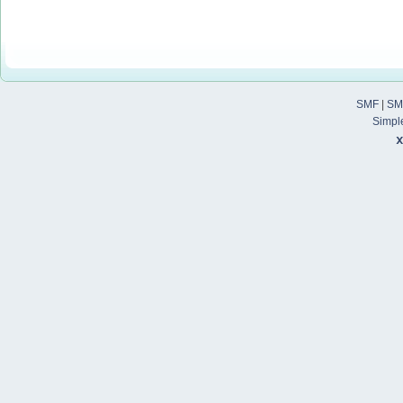
SMF
|
SM
Simpl