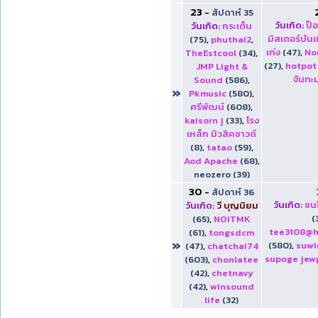
23
-
สัปดาห์ 35
วันเกิด:
ป๊
วันเกิด:
กระเต็น
มิสเตอร์บันเ
(75)
,
phuthai2
,
เก่ง
(47)
,
No
TheEstcool
(34)
,
(27)
,
hotpot
JMP Light &
จันทะม
Sound
(586)
,
»
Pkmusic
(580)
,
ศรีพัฒน์
(608)
,
kaisorn j
(33)
,
โรง
เหล็ก มิวสิคซาวด์
(8)
,
tatao
(59)
,
Aod Apache
(68)
,
neozero (39)
30
-
สัปดาห์ 36
วันเกิด:
ชนไ
วันเกิด:
วี บุญนิยม
(
(65)
,
NOITMK
tee3108@h
(61)
,
tongsdcm
»
(580)
,
suw
(47)
,
chatchai74
supoge jew
(603)
,
chonlatee
(42)
,
chetnavy
(42)
,
winsound
life
(32)