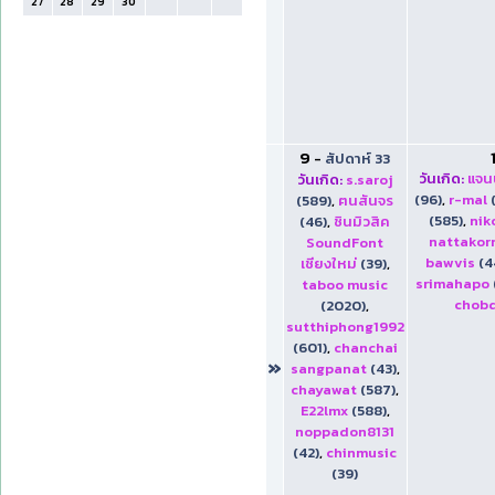
27
28
29
30
9
-
สัปดาห์ 33
วันเกิด:
แจนน
วันเกิด:
s.saroj
(96)
,
r-mal
(589)
,
ฅนสันจร
(585)
,
ni
(46)
,
ชินมิวสิค
nattakor
SoundFont
bawvis
(4
เชียงใหม่
(39)
,
srimahapo
taboo music
chob
(2020)
,
sutthiphong1992
(601)
,
chanchai
»
sangpanat
(43)
,
chayawat
(587)
,
E22lmx
(588)
,
noppadon8131
(42)
,
chinmusic
(39)