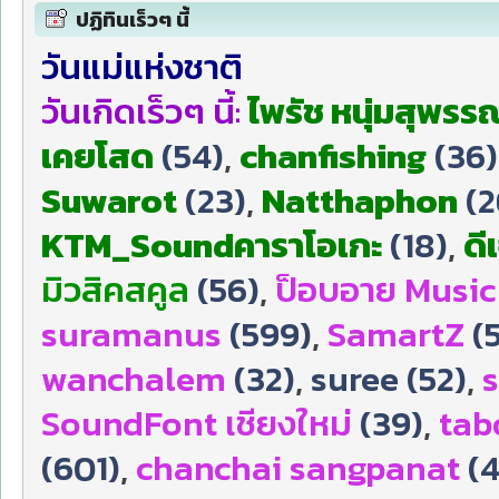
ปฏิทินเร็วๆ นี้
วันแม่แห่งชาติ
วันเกิดเร็วๆ นี้:
ไพรัช หนุ่มสุพรรณ
เคยโสด
(54)
,
chanfishing
(36)
Suwarot
(23)
,
Natthaphon
(2
KTM_Soundคาราโอเกะ
(18)
,
ดี
มิวสิคสคูล
(56)
,
ป็อบอาย Music
suramanus
(599)
,
SamartZ
(
wanchalem
(32)
,
suree (52)
,
s
SoundFont เชียงใหม่
(39)
,
tab
(601)
,
chanchai sangpanat
(4