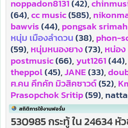
noppadon8131
(42)
,
chinmus
(64)
,
cc music
(585)
,
nikonm
bawvis
(44)
,
pongsak srima
หนุ่ม เมืองลำดวน
(38)
,
phon-s
(59)
,
หนุ่มหนองยาง
(73)
,
หน่อง
postmusic
(66)
,
yut1261
(44)
theppol
(45)
,
JANE
(33)
,
doub
ฅ.คน คึกคัก มิวสิคซาวด์
(52)
,
Km
Prasopchok Sritip
(59)
,
natta
สถิติการใช้งานฟอรั่ม
530985 กระทู้ ใน 24634 หั