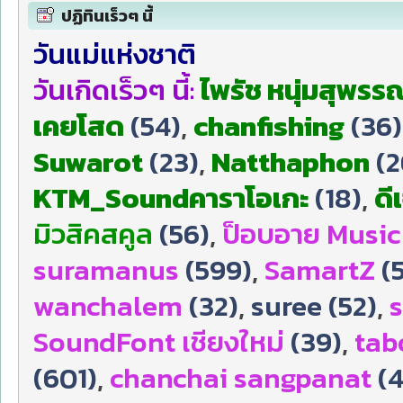
ปฏิทินเร็วๆ นี้
วันแม่แห่งชาติ
วันเกิดเร็วๆ นี้:
ไพรัช หนุ่มสุพรรณ
เคยโสด
(54)
,
chanfishing
(36)
Suwarot
(23)
,
Natthaphon
(2
KTM_Soundคาราโอเกะ
(18)
,
ดี
มิวสิคสคูล
(56)
,
ป็อบอาย Music
suramanus
(599)
,
SamartZ
(
wanchalem
(32)
,
suree (52)
,
s
SoundFont เชียงใหม่
(39)
,
tab
(601)
,
chanchai sangpanat
(4