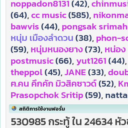
noppadon8131
(42)
,
chinmus
(64)
,
cc music
(585)
,
nikonm
bawvis
(44)
,
pongsak srima
หนุ่ม เมืองลำดวน
(38)
,
phon-s
(59)
,
หนุ่มหนองยาง
(73)
,
หน่อง
postmusic
(66)
,
yut1261
(44)
theppol
(45)
,
JANE
(33)
,
doub
ฅ.คน คึกคัก มิวสิคซาวด์
(52)
,
Km
Prasopchok Sritip
(59)
,
natta
สถิติการใช้งานฟอรั่ม
530985 กระทู้ ใน 24634 หั